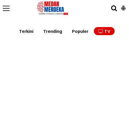
Medan
Tabagsel
Tapanuli
Binjai
Langkat
Asaha
Terkini
Trending
Populer
TV