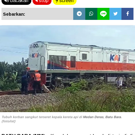
bacakan
stop
screen
Sebarkan:
Tubuh korban sangkut terseret kepala kereta api di
Medan Deras
,
Batu Bara
.
(foto/ist)