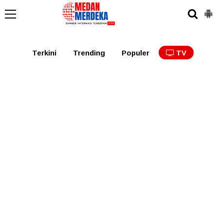
Medan
Tabagsel
Tapanuli
Binjai
Langkat
Asaha
Terkini
Trending
Populer
TV