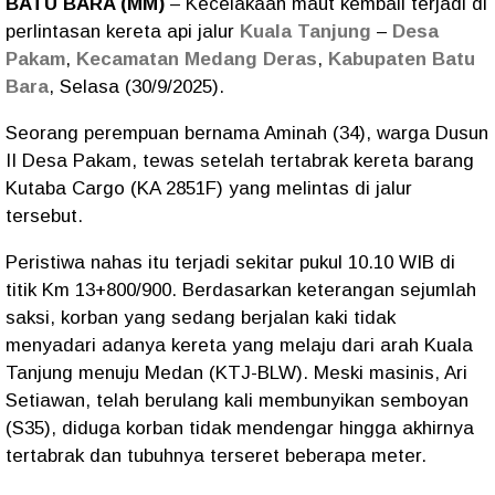
BATU BARA (MM)
– Kecelakaan maut kembali terjadi di
perlintasan kereta api jalur
Kuala Tanjung
–
Desa
Pakam
,
Kecamatan Medang Deras
,
Kabupaten Batu
Bara
, Selasa (30/9/2025).
Seorang perempuan bernama Aminah (34), warga Dusun
II Desa Pakam, tewas setelah tertabrak kereta barang
Kutaba Cargo (KA 2851F) yang melintas di jalur
tersebut.
Peristiwa nahas itu terjadi sekitar pukul 10.10 WIB di
titik Km 13+800/900. Berdasarkan keterangan sejumlah
saksi, korban yang sedang berjalan kaki tidak
menyadari adanya kereta yang melaju dari arah Kuala
Tanjung menuju Medan (KTJ-BLW). Meski masinis, Ari
Setiawan, telah berulang kali membunyikan semboyan
(S35), diduga korban tidak mendengar hingga akhirnya
tertabrak dan tubuhnya terseret beberapa meter.