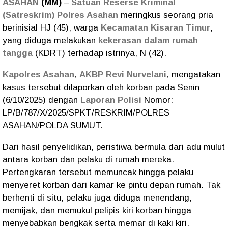
ASAHAN
(MM)
–
Satuan Reserse Kriminal
(Satreskrim) Polres Asahan
meringkus seorang pria
berinisial HJ (45), warga
Kecamatan Kisaran Timur
,
yang diduga melakukan
kekerasan dalam rumah
tangga
(KDRT) terhadap istrinya, N (42).
Kapolres Asahan
,
AKBP Revi Nurvelani
, mengatakan
kasus tersebut dilaporkan oleh korban pada Senin
(6/10/2025) dengan
Laporan Polisi
Nomor:
LP/B/787/X/2025/SPKT/RESKRIM/POLRES
ASAHAN/POLDA SUMUT.
Dari hasil penyelidikan, peristiwa bermula dari adu mulut
antara korban dan pelaku di rumah mereka.
Pertengkaran tersebut memuncak hingga pelaku
menyeret korban dari kamar ke pintu depan rumah. Tak
berhenti di situ, pelaku juga diduga menendang,
memijak, dan memukul pelipis kiri korban hingga
menyebabkan bengkak serta memar di kaki kiri.