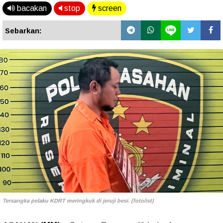
bacakan
stop
screen
Sebarkan:
Tersangka pelaku KDRT meringkuk di jeruji besi. (foto/ist)