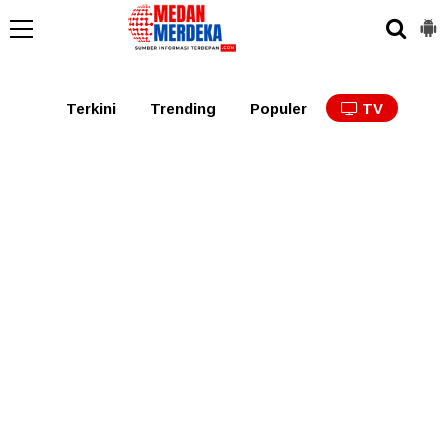
Medan
Tabagsel
Tapanuli
Binjai
Langkat
Asaha
Terkini
Trending
Populer
TV