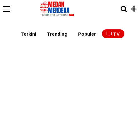
Medan
Tabagsel
Tapanuli
Binjai
Langkat
Asaha
Terkini
Trending
Populer
TV