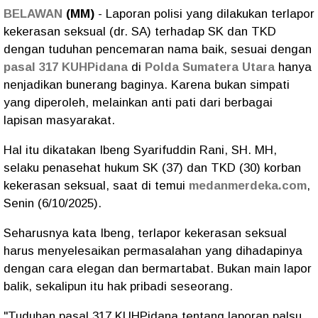
BELAWAN
(MM)
- Laporan polisi yang dilakukan terlapor
kekerasan seksual (dr. SA) terhadap SK dan TKD
dengan tuduhan pencemaran nama baik, sesuai dengan
pasal 317 KUHPidana
di
Polda Sumatera Utara
hanya
nenjadikan bunerang baginya. Karena bukan simpati
yang diperoleh, melainkan anti pati dari berbagai
lapisan masyarakat.
Hal itu dikatakan Ibeng Syarifuddin Rani, SH. MH,
selaku penasehat hukum SK (37) dan TKD (30) korban
kekerasan seksual, saat di temui
medanmerdeka.com
,
Senin (6/10/2025).
Seharusnya kata Ibeng, terlapor kekerasan seksual
harus menyelesaikan permasalahan yang dihadapinya
dengan cara elegan dan bermartabat. Bukan main lapor
balik, sekalipun itu hak pribadi seseorang.
"Tuduhan pasal 317 KUHPidana tentang laporan palsu