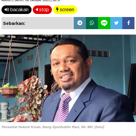
Admin | Senin, 06 Oktober 2025 | 08.37
bacakan
stop
screen
Sebarkan:
Penasihat Hukum Koran,
Ibeng Syarifuddin Rani, SH. MH. (foto/)