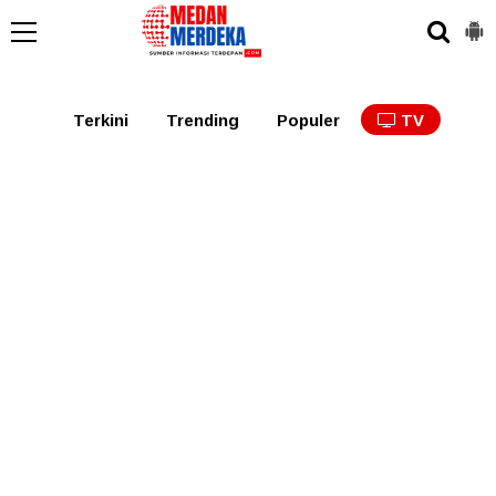
Medan
Tabagsel
Tapanuli
Binjai
Langkat
Asaha
Terkini
Trending
Populer
TV