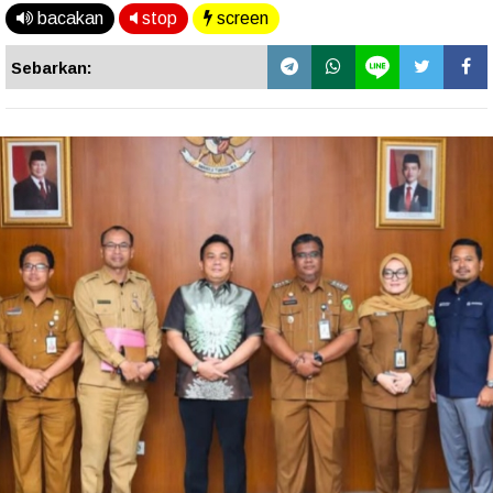
bacakan
stop
screen
Sebarkan: