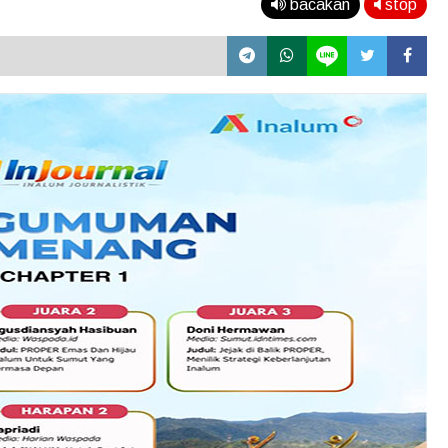
bacakan
stop