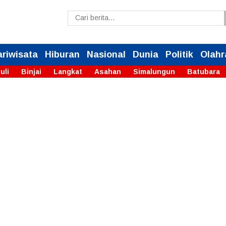
ariwisata
Hiburan
Nasional
Dunia
Politik
Olahr
uli
Binjai
Langkat
Asahan
Simalungun
Batubara