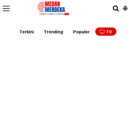
Medan
Tabagsel
Tapanuli
Binjai
Langkat
Asaha
Terkini
Trending
Populer
TV