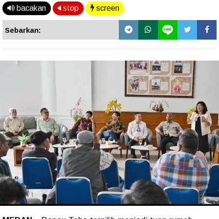
bacakan
stop
screen
Sebarkan: