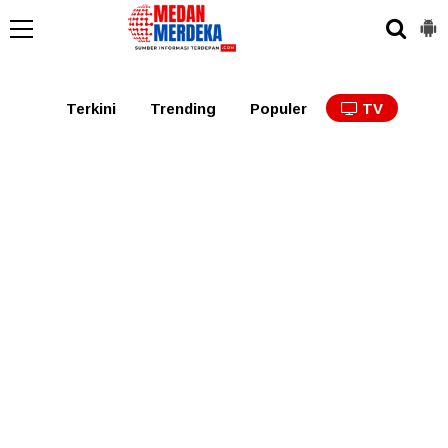
Medan
Tabagsel
Tapanuli
Binjai
Langkat
Asaha
Terkini
Trending
Populer
TV