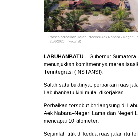
Proses perbaikan Jalan Provinsi Aek Nabara - Negeri
(26/6/2026). (Foto/ist)
LABUHANBATU
– Gubernur Sumatera 
menunjukkan komitmennya merealisasik
Terintegrasi (INSTANSI).
Salah satu buktinya, perbaikan ruas ja
Labuhanbatu kini mulai dikerjakan.
Perbaikan tersebut berlangsung di Labu
Aek Nabara–Negeri Lama dan Negeri L
mencapai 10 kilometer.
Sejumlah titik di kedua ruas jalan itu 