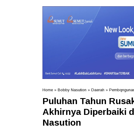
Home
»
Bobby Nasution
»
Daerah
»
Pembqngunan
Puluhan Tahun Rusak
Akhirnya Diperbaiki 
Nasution