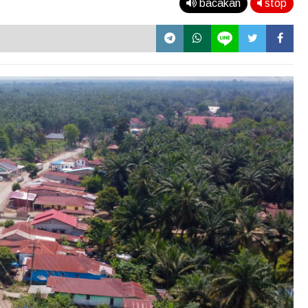
bacakan
stop