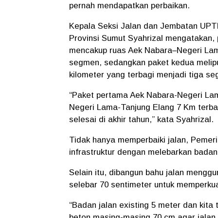
pernah mendapatkan perbaikan.
Kepala Seksi Jalan dan Jembatan UPTD
Provinsi Sumut Syahrizal mengatakan,
mencakup ruas Aek Nabara–Negeri Lama
segmen, sedangkan paket kedua melipu
kilometer yang terbagi menjadi tiga s
“Paket pertama Aek Nabara-Negeri La
Negeri Lama-Tanjung Elang 7 Km terbag
selesai di akhir tahun,” kata Syahrizal.
Tidak hanya memperbaiki jalan, Pemeri
infrastruktur dengan melebarkan badan 
Selain itu, dibangun bahu jalan menggu
selebar 70 sentimeter untuk memperkuat
“Badan jalan existing 5 meter dan kita
beton masing-masing 70 cm agar jalan y