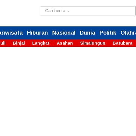
ariwisata
Hiburan
Nasional
Dunia
Politik
Olahr
uli
Binjai
Langkat
Asahan
Simalungun
Batubara