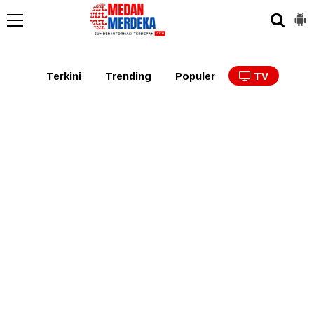
Medan
Tabagsel
Tapanuli
Binjai
Langkat
Asaha
Terkini
Trending
Populer
TV