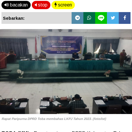
bacakan
stop
screen
Sebarkan:
Rapat Paripurna DPRD Toba membahas LKPJ Tahun 2023. (foto/ist)