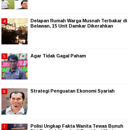
Delapan Rumah Warga Musnah Terbakar di
Belawan, 15 Unit Damkar Dikerahkan
Agar Tidak Gagal Paham
Strategi Penguatan Ekonomi Syariah
Polisi Ungkap Fakta Wanita Tewas Bunuh