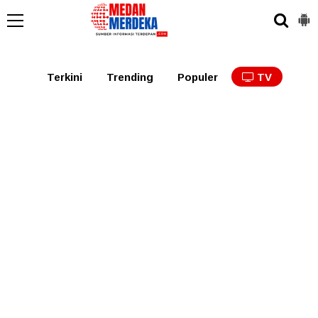
Medan
Tabagsel
Tapanuli
Binjai
Langkat
Asaha
Terkini
Trending
Populer
TV