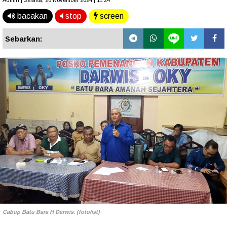
Admin | Selasa, 26 November 2024 | 11.24
bacakan
stop
screen
Sebarkan:
Cabup Batu Bara H Darwis. (foto/ist)