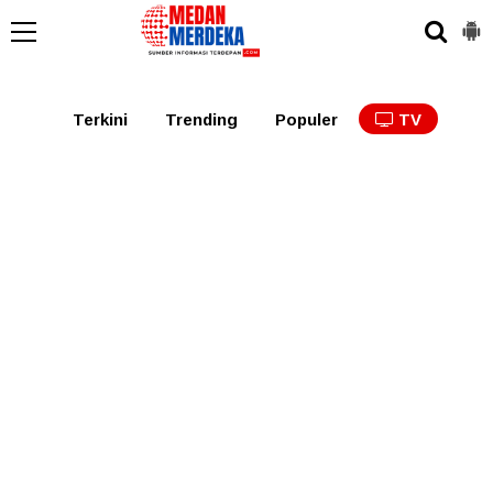
Medan
Tabagsel
Tapanuli
Binjai
Langkat
Asaha
Terkini
Trending
Populer
TV