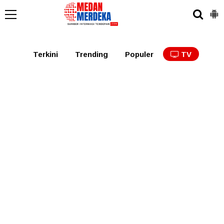
Medan
Tabagsel
Tapanuli
Binjai
Langkat
Asaha
Terkini
Trending
Populer
TV