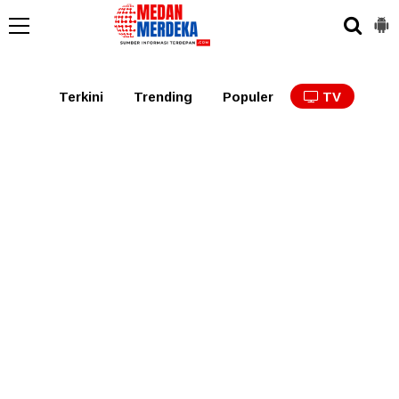
Medan
Tabagsel
Tapanuli
Binjai
Langkat
Asaha
Terkini
Trending
Populer
TV