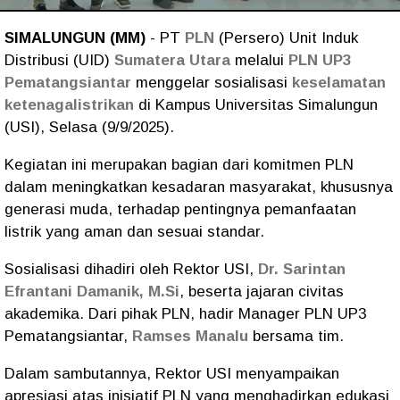
SIMALUNGUN (MM)
- PT
PLN
(Persero) Unit Induk
Distribusi (UID)
Sumatera Utara
melalui
PLN UP3
Pematangsiantar
menggelar sosialisasi
keselamatan
ketenagalistrikan
di Kampus Universitas Simalungun
(USI), Selasa (9/9/2025).
Kegiatan ini merupakan bagian dari komitmen PLN
dalam meningkatkan kesadaran masyarakat, khususnya
generasi muda, terhadap pentingnya pemanfaatan
listrik yang aman dan sesuai standar.
Sosialisasi dihadiri oleh Rektor USI,
Dr. Sarintan
Efrantani Damanik, M.Si
, beserta jajaran civitas
akademika. Dari pihak PLN, hadir Manager PLN UP3
Pematangsiantar,
Ramses Manalu
bersama tim.
Dalam sambutannya, Rektor USI menyampaikan
apresiasi atas inisiatif PLN yang menghadirkan edukasi