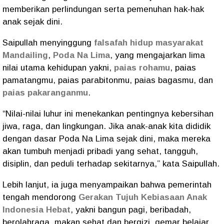
memberikan perlindungan serta pemenuhan hak-hak
anak sejak dini.
Saipullah menyinggung
falsafah hidup masyarakat
Mandailing
,
Poda Na Lima
, yang mengajarkan lima
nilai utama kehidupan yakni,
paias rohamu
, paias
pamatangmu, paias parabitonmu, paias bagasmu, dan
paias pakaranganmu
.
“Nilai-nilai luhur ini menekankan pentingnya kebersihan
jiwa, raga, dan lingkungan. Jika anak-anak kita dididik
dengan dasar Poda Na Lima sejak dini, maka mereka
akan tumbuh menjadi pribadi yang sehat, tangguh,
disiplin, dan peduli terhadap sekitarnya,” kata Saipullah.
Lebih lanjut, ia juga menyampaikan bahwa pemerintah
tengah mendorong
Gerakan Tujuh Kebiasaan Anak
Indonesia Hebat
, yakni bangun pagi, beribadah,
berolahraga, makan sehat dan bergizi, gemar belajar,