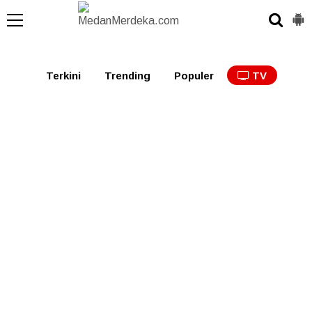
Medan
Tabagsel
Tapanuli
Binjai
Langkat
Asaha
Terkini
Trending
Populer
TV