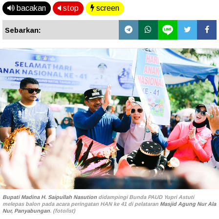
bacakan
stop
screen
Sebarkan:
Bupati Madina H. Saipullah Nasution
didampingi Bunda PAUD Yupri Astuti
melepas balon pada acara peringatan HAN ke 41 di pelataran
Masjid Agung Nur Ala
Nur, Panyabungan
. (foto/ist)