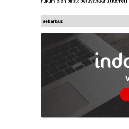
hukum oleh pihak perusahaan.
(tan/rel)
Sebarkan: