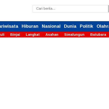
ariwisata
Hiburan
Nasional
Dunia
Politik
Olahr
uli
Binjai
Langkat
Asahan
Simalungun
Batubara