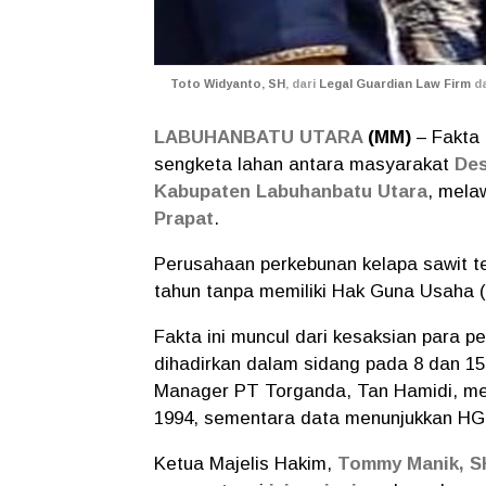
Toto Widyanto, SH
, dari
Legal Guardian Law Firm
da
LABUHANBATU UTARA
(MM)
– Fakta
sengketa lahan antara masyarakat
Des
Kabupaten Labuhanbatu Utara
, mel
Prapat
.
Perusahaan perkebunan kelapa sawit te
tahun tanpa memiliki Hak Guna Usaha 
Fakta ini muncul dari kesaksian para 
dihadirkan dalam sidang pada 8 dan 15
Manager PT Torganda, Tan Hamidi, me
1994, sementara data menunjukkan HGU
Ketua Majelis Hakim,
Tommy Manik, S