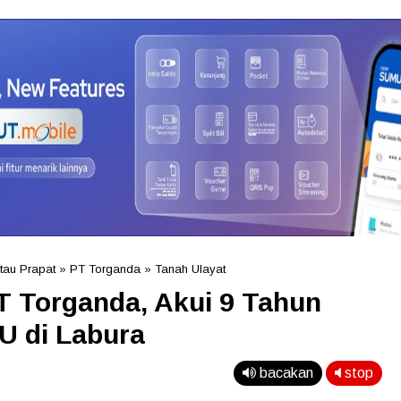
tau Prapat
»
PT Torganda
»
Tanah Ulayat
T Torganda, Akui 9 Tahun
U di Labura
bacakan
stop