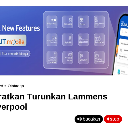
ed
»
Olahraga
yaratkan Turunkan Lammens
verpool
bacakan
stop