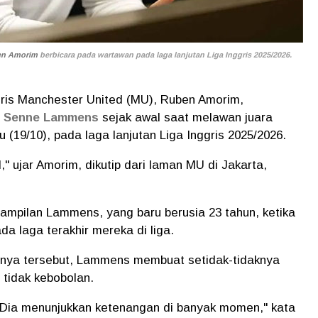
n Amorim
berbicara pada wartawan pada laga lanjutan Liga Inggris 2025/2026.
ggris Manchester United (MU), Ruben Amorim,
r
Senne Lammens
sejak awal saat melawan juara
u (19/10), pada laga lanjutan Liga Inggris 2025/2026.
," ujar Amorim, dikutip dari laman MU di Jakarta,
enampilan Lammens, yang baru berusia 23 tahun, ketika
da laga terakhir mereka di liga.
tnya tersebut, Lammens membuat setidak-tidaknya
tidak kebobolan.
 Dia menunjukkan ketenangan di banyak momen," kata