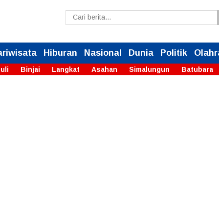
ariwisata
Hiburan
Nasional
Dunia
Politik
Olahr
uli
Binjai
Langkat
Asahan
Simalungun
Batubara