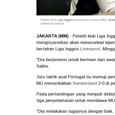
Pelatih klub
Liga Inggris
Manchester United (MU),
Rube
(manutd.com/pri)
JAKARTA (MM)
- Pelatih klub Liga In
mengisyaratkan akan menurunkan kipe
bertahan Liga Inggris
Liverpool
, Mingg
"Dia berpotensi untuk bermain dari awal
Sabtu.
Juru taktik asal Portugal itu memuji p
MU menundukkan
Sunderland
2-0 di pa
Pada pertandingan yang menjadi debu
tiga penyelamatan untuk membawa MU 
"Dia melakukan tugasnya dengan baik.