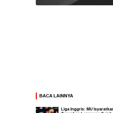
BACA LAINNYA
Liga Inggris: MU Isyaratka