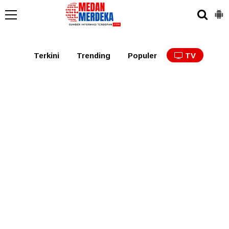
Medan
Tabagsel
Tapanuli
Binjai
Langkat
Asaha
Terkini
Trending
Populer
TV