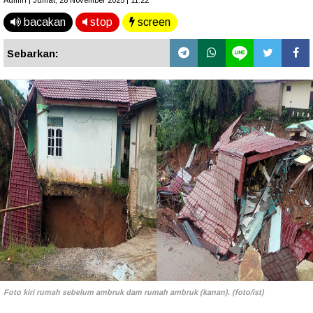
Admin | Jumat, 28 November 2025 | 11.22
bacakan
stop
screen
Sebarkan:
Foto kiri rumah sebelum ambruk dam rumah ambruk (kanan). (foto/ist)