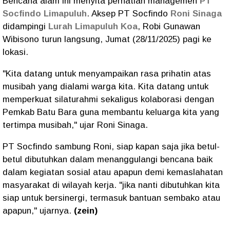
Bencana alam ini menyita perhatian managemen
PT
Socfindo Limapuluh
. Aksep PT Socfindo
Roni Sinaga
didampingi
Lurah Limapuluh Koa
, Robi Gunawan
Wibisono turun langsung, Jumat (28/11/2025) pagi ke
lokasi.
"Kita datang untuk menyampaikan rasa prihatin atas
musibah yang dialami warga kita. Kita datang untuk
memperkuat silaturahmi sekaligus kolaborasi dengan
Pemkab Batu Bara guna membantu keluarga kita yang
tertimpa musibah," ujar Roni Sinaga.
PT Socfindo sambung Roni, siap kapan saja jika betul-
betul dibutuhkan dalam menanggulangi bencana baik
dalam kegiatan sosial atau apapun demi kemaslahatan
masyarakat di wilayah kerja. "jika nanti dibutuhkan kita
siap untuk bersinergi, termasuk bantuan sembako atau
apapun," ujarnya.
(zein)