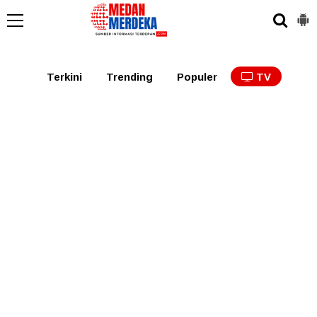
Medan
Tabagsel
Tapanuli
Binjai
Langkat
Asaha
Terkini
Trending
Populer
TV