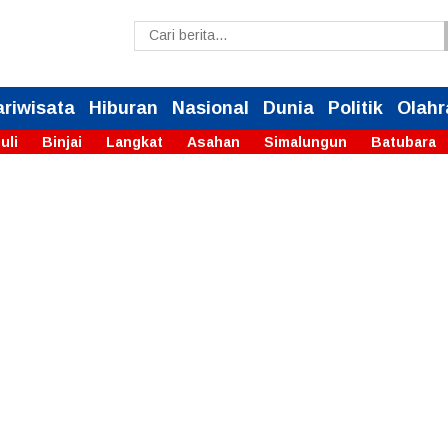
ariwisata
Hiburan
Nasional
Dunia
Politik
Olahr
uli
Binjai
Langkat
Asahan
Simalungun
Batubara