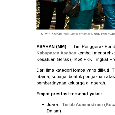
TP PKK Asahan
Raih Empat Prestasi di
HKG PKK Sumu
ASAHAN (MM)
— Tim Penggerak Pembe
Kabupaten Asahan
kembali menorehka
Kesatuan Gerak (HKG) PKK Tingkat Pr
Dari lima kategori lomba yang diikuti
utama, sebagai bentuk pengakuan atas
pemberdayaan keluarga di daerah.
Empat prestasi tersebut yakni:
Juara I
Tertib Administrasi
(
Kec
Dalam),