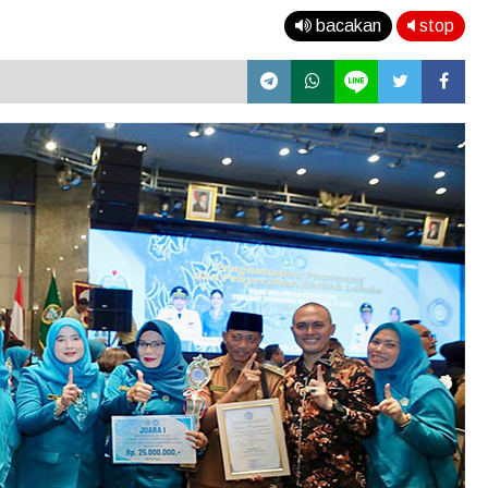
bacakan
stop