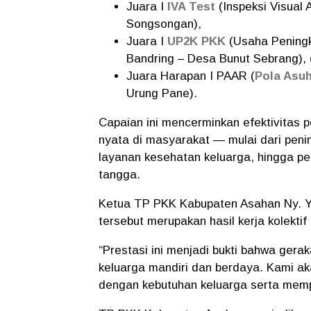
Juara I
IVA Test
(Inspeksi Visual
Songsongan),
Juara I
UP2K PKK
(Usaha Peningk
Bandring – Desa Bunut Sebrang),
Juara Harapan I PAAR (
Pola Asu
Urung Pane).
Capaian ini mencerminkan efektivitas
nyata di masyarakat — mulai dari peni
layanan kesehatan keluarga, hingga p
tangga.
Ketua TP PKK Kabupaten Asahan Ny. Yu
tersebut merupakan hasil kerja kolektif
“Prestasi ini menjadi bukti bahwa ger
keluarga mandiri dan berdaya. Kami a
dengan kebutuhan keluarga serta memp