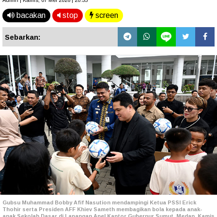
Admin | Kamis, 07 Mei 2026 | 20.35
bacakan
stop
screen
Sebarkan:
Gubsu Muhammad Bobby Afif Nasution mendampingi Ketua PSSI Erick
Thohir serta Presiden AFF Khiev Sameth membagikan bola kepada anak-
anak Sekolah Dasar di Lapangan Apel Kantor Gubernur Sumut, Medan, Kamis