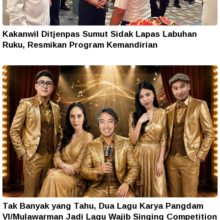
Kakanwil Ditjenpas Sumut Sidak Lapas Labuhan
Ruku, Resmikan Program Kemandirian
Tak Banyak yang Tahu, Dua Lagu Karya Pangdam
VI/Mulawarman Jadi Lagu Wajib Singing Competition