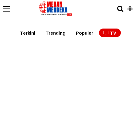
Medan
Tabagsel
Tapanuli
Binjai
Langkat
Asaha
Terkini
Trending
Populer
TV