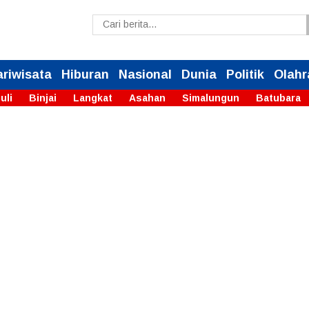
ariwisata
Hiburan
Nasional
Dunia
Politik
Olahr
uli
Binjai
Langkat
Asahan
Simalungun
Batubara