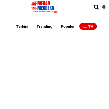
Medan
Tabagsel
Tapanuli
Binjai
Langkat
Asaha
Terkini
Trending
Populer
TV