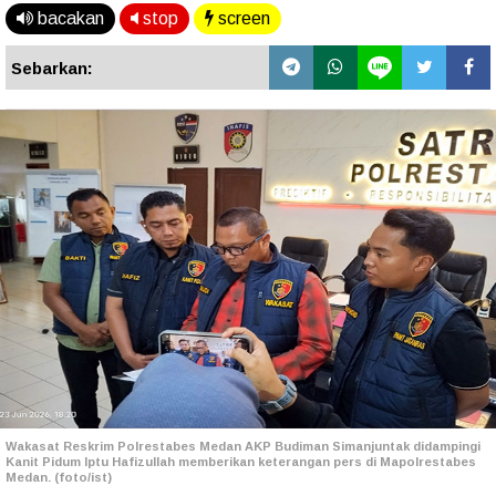
bacakan
stop
screen
Sebarkan:
Wakasat Reskrim Polrestabes Medan AKP Budiman Simanjuntak didampingi
Kanit Pidum Iptu Hafizullah memberikan keterangan pers di Mapolrestabes
Medan. (foto/ist)