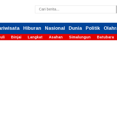
ariwisata
Hiburan
Nasional
Dunia
Politik
Olahr
uli
Binjai
Langkat
Asahan
Simalungun
Batubara