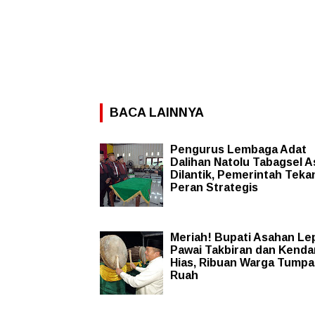
BACA LAINNYA
Pengurus Lembaga Adat
Dalihan Natolu Tabagsel 
Dilantik, Pemerintah Tek
Peran Strategis
Meriah! Bupati Asahan Le
Pawai Takbiran dan Kenda
Hias, Ribuan Warga Tump
Ruah