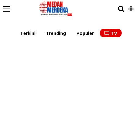
Medan
Tabagsel
Tapanuli
Binjai
Langkat
Asaha
Terkini
Trending
Populer
TV