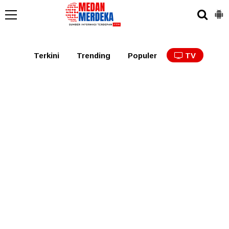
Medan
Tabagsel
Tapanuli
Binjai
Langkat
Asaha
Terkini
Trending
Populer
TV