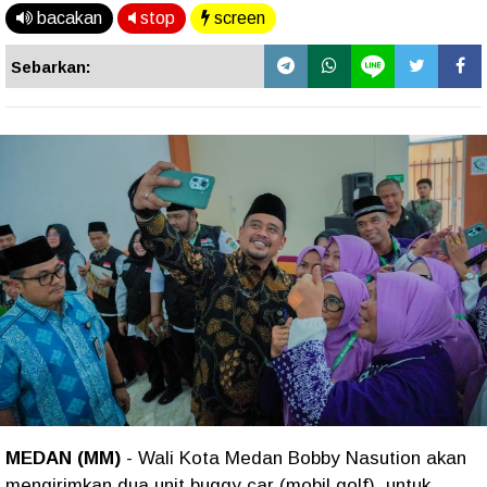
bacakan
stop
screen
Sebarkan:
MEDAN (MM)
- Wali Kota Medan Bobby Nasution akan
mengirimkan dua unit buggy car (mobil golf) untuk