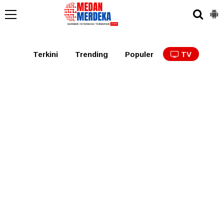
Medan
Tabagsel
Tapanuli
Binjai
Langkat
Asaha
Terkini
Trending
Populer
TV