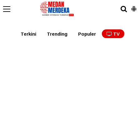
Medan
Tabagsel
Tapanuli
Binjai
Langkat
Asaha
Terkini
Trending
Populer
TV