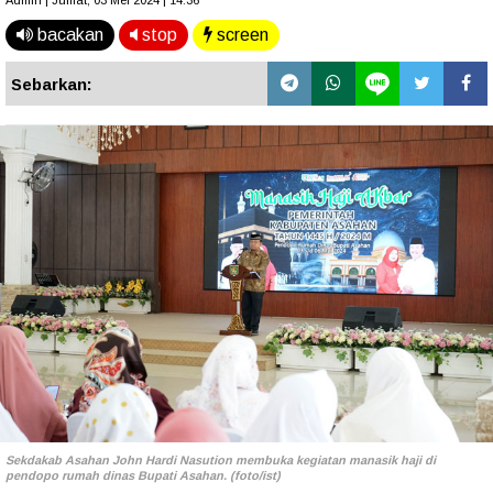
Admin | Jumat, 03 Mei 2024 | 14.36
bacakan
stop
screen
Sebarkan:
Sekdakab Asahan John Hardi Nasution membuka kegiatan manasik haji di
pendopo rumah dinas Bupati Asahan. (foto/ist)