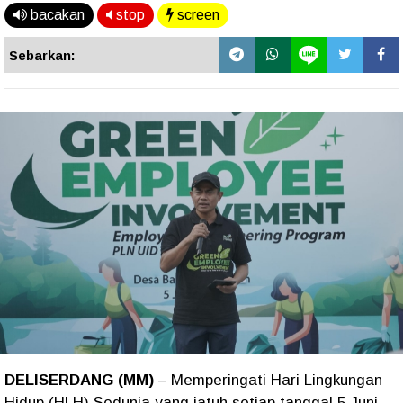
bacakan
stop
screen
Sebarkan:
DELISERDANG (MM)
– Memperingati Hari Lingkungan
Hidup (HLH) Sedunia yang jatuh setiap tanggal 5 Juni,