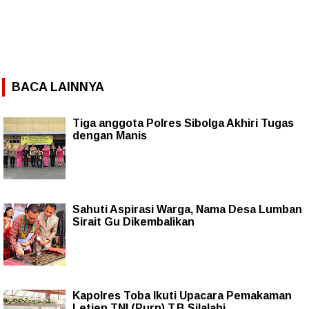
BACA LAINNYA
Tiga anggota Polres Sibolga Akhiri Tugas
dengan Manis
Sahuti Aspirasi Warga, Nama Desa Lumban
Sirait Gu Dikembalikan
Kapolres Toba Ikuti Upacara Pemakaman
Letjen TNI (Purn) T.B Silalahi