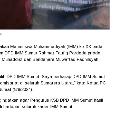
t)
akan Mahasiswa Muhammadiyah (IMM) ke-XX pada
mum DPD IMM Sumut Rahmat Taufiq Pardede priode
ar Muhaddist dan Bendahara Muwaffaq Fadhilsyah
rpilih DPD IMM Sumut. Saya berharap DPD IMM Sumut
misariat di seluruh Sumatera Utara,” kata Ketua PC
Jumat (9/8/2024).
engingatkan agar Pengurus KSB DPD IMM Sumut hasil
 di hadapan seluruh kader IMM Sumut.