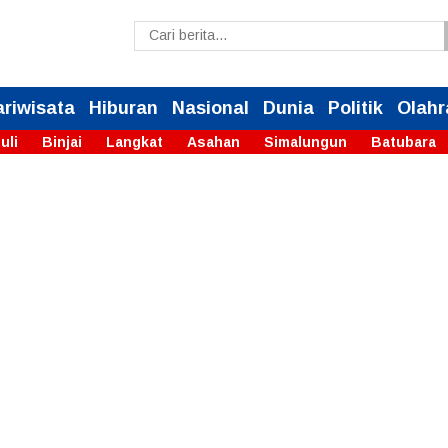
ariwisata
Hiburan
Nasional
Dunia
Politik
Olahr
uli
Binjai
Langkat
Asahan
Simalungun
Batubara