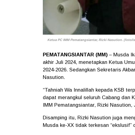
Ketua PC IMM Pematangsiantar, Rizki Nasution. (foto/is
PEMATANGSIANTAR (MM)
– Musda Ik
akhir Juli 2024, menetapkan Ketua U
2024-2026. Sedangkan Sekretaris Akb
Nasution.
“Tahniah Wa Innalillah kepada KSB te
dapat merangkul seluruh Cabang dan Ko
IMM Pematangsiantar, Rizki Nasution, 
Disamping itu, Rizki Nasution juga m
Musda ke-XX tidak terkesan “ekslusif”