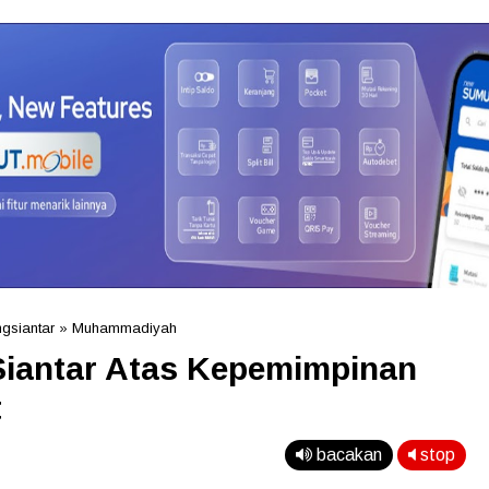
gsiantar
»
Muhammadiyah
Siantar Atas Kepemimpinan
t
bacakan
stop