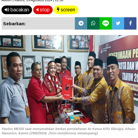
Admin | Kamis, 29 Agustus 2024 | 22.30
bacakan
stop
screen
Sebarkan:
Paslon MESSI saat menyerahkan berkas pendaftaran ke Ketua KPU Sibolga, Afwan
Nasution, Kamis (29/8/2024). (foto:mm/jhonny simatupang)