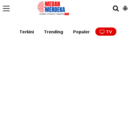
Medan
Tabagsel
Tapanuli
Binjai
Langkat
Asaha
Terkini
Trending
Populer
TV