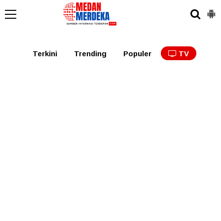
Medan
Tabagsel
Tapanuli
Binjai
Langkat
Asaha
Terkini
Trending
Populer
TV