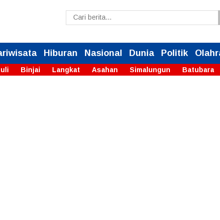
ariwisata
Hiburan
Nasional
Dunia
Politik
Olahr
uli
Binjai
Langkat
Asahan
Simalungun
Batubara