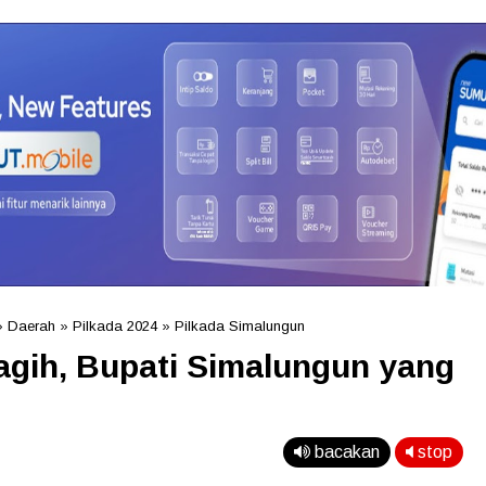
»
Daerah
»
Pilkada 2024
»
Pilkada Simalungun
ragih, Bupati Simalungun yang
bacakan
stop