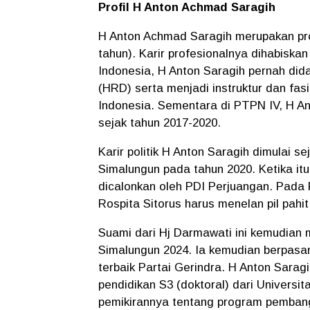
Profil H Anton Achmad Saragih
H Anton Achmad Saragih merupakan prof
tahun). Karir profesionalnya dihabisk
Indonesia, H Anton Saragih pernah d
(HRD) serta menjadi instruktur dan fas
Indonesia. Sementara di PTPN IV, H A
sejak tahun 2017-2020.
Karir politik H Anton Saragih dimulai se
Simalungun pada tahun 2020. Ketika it
dicalonkan oleh PDI Perjuangan. Pada 
Rospita Sitorus harus menelan pil pahi
Suami dari Hj Darmawati ini kemudian 
Simalungun 2024. Ia kemudian berpas
terbaik Partai Gerindra. H Anton Sara
pendidikan S3 (doktoral) dari Universit
pemikirannya tentang program pemban