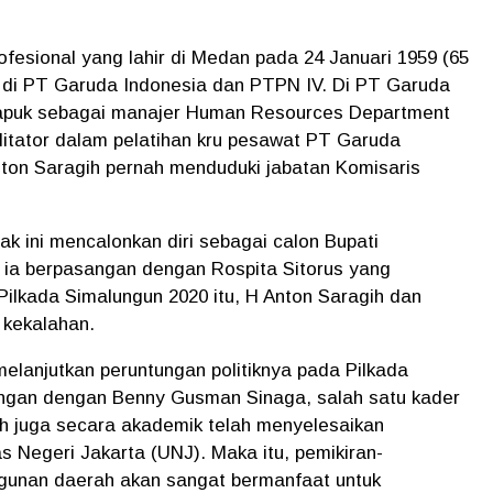
esional yang lahir di Medan pada 24 Januari 1959 (65
an di PT Garuda Indonesia dan PTPN IV. Di PT Garuda
idapuk sebagai manajer Human Resources Department
ilitator dalam pelatihan kru pesawat PT Garuda
nton Saragih pernah menduduki jabatan Komisaris
jak ini mencalonkan diri sebagai calon Bupati
u ia berpasangan dengan Rospita Sitorus yang
Pilkada Simalungun 2020 itu, H Anton Saragih dan
t kekalahan.
melanjutkan peruntungan politiknya pada Pilkada
angan dengan Benny Gusman Sinaga, salah satu kader
gih juga secara akademik telah menyelesaikan
as Negeri Jakarta (UNJ). Maka itu, pemikiran-
gunan daerah akan sangat bermanfaat untuk