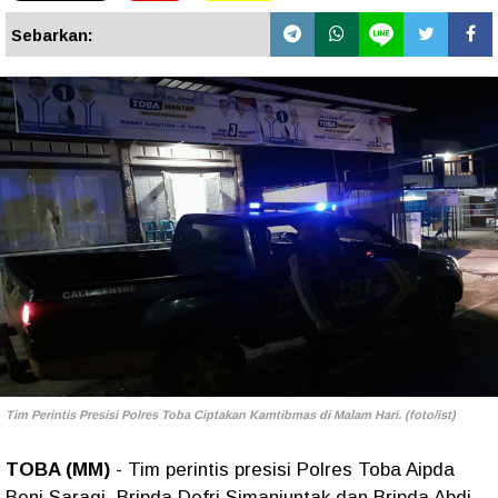
Sebarkan:
Tim Perintis Presisi Polres Toba Ciptakan Kamtibmas di Malam Hari. (foto/ist)
TOBA (MM)
- Tim perintis presisi Polres Toba Aipda
Beni Saragi, Bripda Defri Simanjuntak dan Bripda Abdi