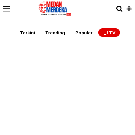
Medan
Tabagsel
Tapanuli
Binjai
Langkat
Asaha
Terkini
Trending
Populer
TV