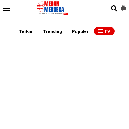
Medan
Tabagsel
Tapanuli
Binjai
Langkat
Asaha
Terkini
Trending
Populer
TV