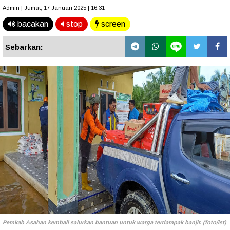
Admin | Jumat, 17 Januari 2025 | 16.31
bacakan
stop
screen
Sebarkan:
Pemkab Asahan kembali salurkan bantuan untuk warga terdampak banjir. (foto/ist)