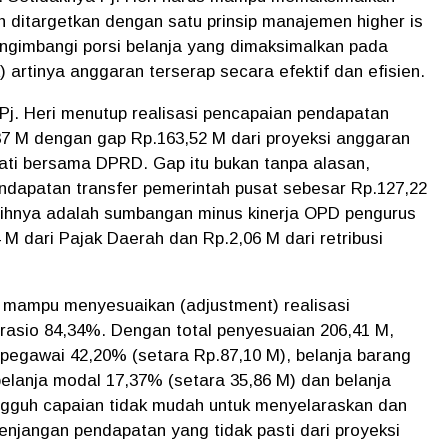
ditargetkan dengan satu prinsip manajemen higher is
 mengimbangi porsi belanja yang dimaksimalkan pada
ik) artinya anggaran terserap secara efektif dan efisien.
Pj. Heri menutup realisasi pencapaian pendapatan
7 M dengan gap Rp.163,52 M dari proyeksi anggaran
ati bersama DPRD. Gap itu bukan tanpa alasan,
ndapatan transfer pemerintah pusat sebesar Rp.127,22
bihnya adalah sumbangan minus kinerja OPD pengurus
M dari Pajak Daerah dan Rp.2,06 M dari retribusi
ri mampu menyesuaikan (adjustment) realisasi
rasio 84,34%. Dengan total penyesuaian 206,41 M,
ja pegawai 42,20% (setara Rp.87,10 M), belanja barang
belanja modal 17,37% (setara 35,86 M) dan belanja
ungguh capaian tidak mudah untuk menyelaraskan dan
njangan pendapatan yang tidak pasti dari proyeksi