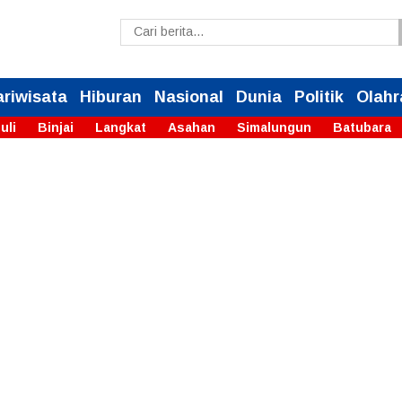
ariwisata
Hiburan
Nasional
Dunia
Politik
Olahr
uli
Binjai
Langkat
Asahan
Simalungun
Batubara