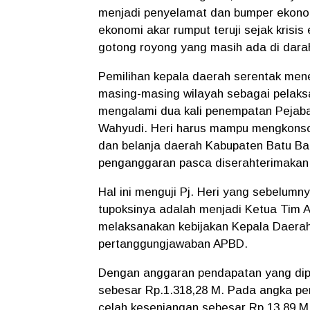
menjadi penyelamat dan bumper ekonom
ekonomi akar rumput teruji sejak krisi
gotong royong yang masih ada di dara
Pemilihan kepala daerah serentak men
masing-masing wilayah sebagai pelaks
mengalami dua kali penempatan Pejabat 
Wahyudi. Heri harus mampu mengkonsol
dan belanja daerah Kabupaten Batu Bar
penganggaran pasca diserahterimakan
Hal ini menguji Pj. Heri yang sebelum
tupoksinya adalah menjadi Ketua Tim
melaksanakan kebijakan Kepala Daerah
pertanggungjawaban APBD.
Dengan anggaran pendapatan yang dip
sebesar Rp.1.318,28 M. Pada angka p
celah kesenjangan sebesar Rp.13,89 M