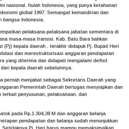
i nasional. Itulah Indonesia, yang punya ketahanan
s ekonomi global 1997. Semangat kemandirian dan
h bangsa Indonesia.
empatkan pelaksana-pelaksana jabatan sementara di
ana masa-masa transisi. Kab. Batu Bara bahkan
(Pj) kepala daerah , terakhir didapuk Pj. Bupati Heri
idasi dan merestrukturisasi anggaran pendapatan
a yang diterima dan didapati mengalami defisit
 dari kepala daerah sebelumnya.
nya pernah menjabat sebagai Sekretaris Daerah yang
 Anggaran Pemerintah Daerah bertugas menyiapkan dan
 terkait penyusunan, pelaksanaan, dan
atok pada Rp.1.304,39 M dan anggaran belanja
enetapan pendapatan dan belanja sudah menunjukkan
. Setidaknya Pj. Heri harus mampu memaksimalkan