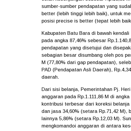
sumber-sumber pendapatan yang sudah 
better (lebih tinggi lebih baik), untuk
posisi precise is better (tepat lebih ba
Kabupaten Batu Bara di bawah kendali 
pada angka 87,46% sebesar Rp.1.140,8
pendapatan yang disetujui dan disepak
sebagian besar disumbang oleh pos pe
M (77,80% dari gap pendapatan), sele
PAD (Pendapatan Asli Daerah), Rp.4,34 
daerah.
Dari sisi belanja, Pemerintahan Pj. He
anggaran pada Rp.1.111,86 M di angka 
kontribusi terbesar dari koreksi belan
dan jasa 34,60% (setara Rp.71,42 M), 
lainnya 5,86% (setara Rp.12,03 M). S
mengkomandoi anggaran di antara kese