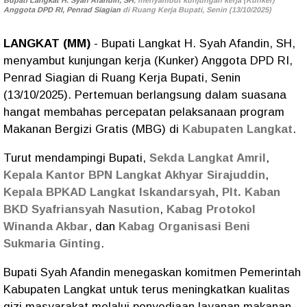
Bupati Langkat H. Syah Afandin, SH
, menyambut kunjungan kerja (Kunker)
Anggota DPD RI, Penrad Siagian
di Ruang Kerja Bupati, Senin (13/10/2025)
LANGKAT (MM)
- Bupati Langkat H. Syah Afandin, SH,
menyambut kunjungan kerja (Kunker) Anggota DPD RI,
Penrad Siagian di Ruang Kerja Bupati, Senin
(13/10/2025). Pertemuan berlangsung dalam suasana
hangat membahas percepatan pelaksanaan program
Makanan Bergizi Gratis (MBG) di
Kabupaten Langkat
.
Turut mendampingi Bupati,
Sekda Langkat Amril
,
Kepala Kantor BPN Langkat Akhyar Sirajuddin
,
Kepala BPKAD Langkat Iskandarsyah
,
Plt. Kaban
BKD Syafriansyah Nasution
,
Kabag Protokol
Winanda Akbar
, dan
Kabag Organisasi Beni
Sukmaria Ginting
.
Bupati Syah Afandin menegaskan komitmen Pemerintah
Kabupaten Langkat untuk terus meningkatkan kualitas
gizi masyarakat melalui penyediaan layanan makanan