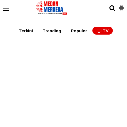
Medan
Tabagsel
Tapanuli
Binjai
Langkat
Asaha
Terkini
Trending
Populer
TV