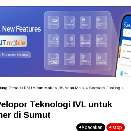
ntung Terpadu RSU Adam Malik
»
RS Adan Malik
»
Spesialis Jantung
»
elopor Teknologi IVL untuk
ner di Sumut
bacakan
stop