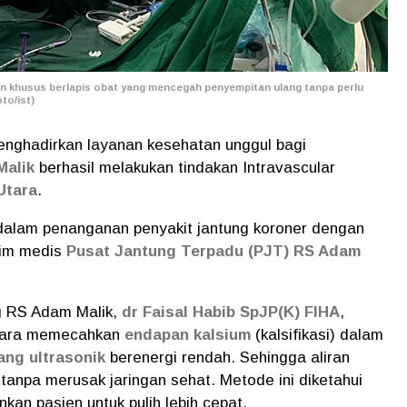
on khusus berlapis obat yang mencegah penyempitan ulang tanpa perlu
to/ist)
nghadirkan layanan kesehatan unggul bagi
Malik
berhasil melakukan tindakan Intravascular
Utara
.
i dalam penanganan penyakit jantung koroner dengan
tim medis
Pusat Jantung Terpadu (PJT) RS Adam
ng RS Adam Malik,
dr Faisal Habib SpJP(K) FIHA
,
 cara memecahkan
endapan kalsium
(kalsifikasi) dalam
ng ultrasonik
berenergi rendah. Sehingga aliran
tanpa merusak jaringan sehat. Metode ini diketahui
an pasien untuk pulih lebih cepat.