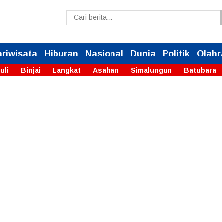
ariwisata
Hiburan
Nasional
Dunia
Politik
Olahr
uli
Binjai
Langkat
Asahan
Simalungun
Batubara