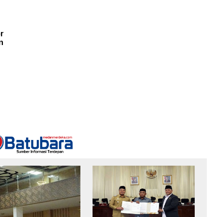
r
n
t