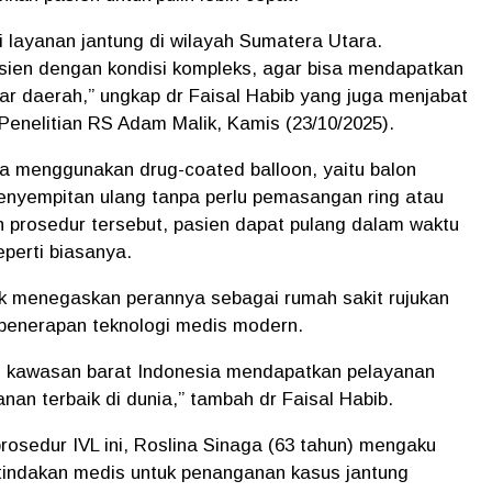
i layanan jantung di wilayah Sumatera Utara.
asien dengan kondisi kompleks, agar bisa mendapatkan
luar daerah,” ungkap dr Faisal Habib yang juga menjabat
Penelitian RS Adam Malik, Kamis (23/10/2025).
ga menggunakan drug-coated balloon, yaitu balon
enyempitan ulang tanpa perlu pemasangan ring atau
h prosedur tersebut, pasien dapat pulang dalam waktu
eperti biasanya.
ik menegaskan perannya sebagai rumah sakit rujukan
i penerapan teknologi medis modern.
i kawasan barat Indonesia mendapatkan pelayanan
nan terbaik di dunia,” tambah dr Faisal Habib.
rosedur IVL ini, Roslina Sinaga (63 tahun) mengaku
 tindakan medis untuk penanganan kasus jantung