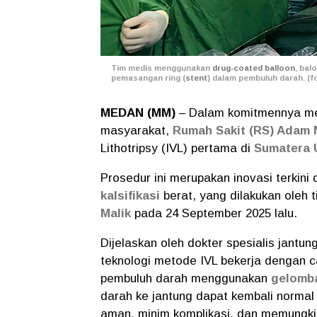
Tim medis menggunakan
drug-coated balloon
, bal
pemasangan ring (
stent
) dalam pembuluh darah. (fo
MEDAN (MM)
– Dalam komitmennya me
masyarakat,
Rumah Sakit (RS) Adam 
Lithotripsy (IVL) pertama di
Sumatera 
Prosedur ini merupakan inovasi terkin
kalsifikasi
berat, yang dilakukan oleh 
Malik
pada 24 September 2025 lalu.
Dijelaskan oleh dokter spesialis jantu
teknologi metode IVL bekerja dengan
pembuluh darah menggunakan
gelomba
darah ke jantung dapat kembali normal 
aman, minim komplikasi, dan memungkink