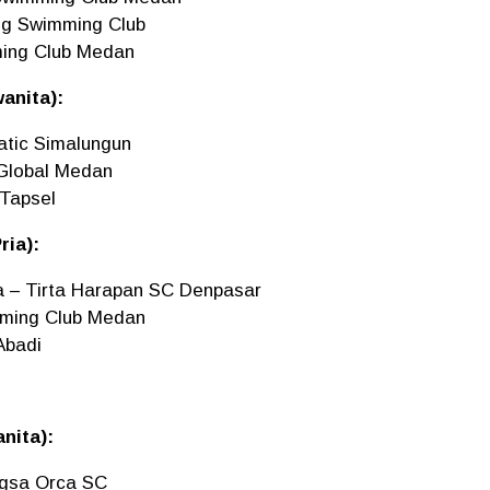
ng Swimming Club
ming Club Medan
anita):
atic Simalungun
 Global Medan
 Tapsel
ria):
a – Tirta Harapan SC Denpasar
imming Club Medan
Abadi
nita):
ngsa Orca SC