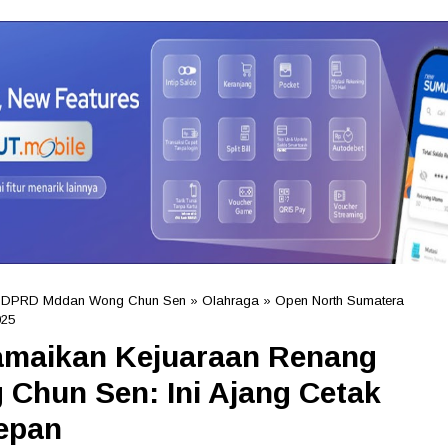
a DPRD Mddan Wong Chun Sen
»
Olahraga
»
Open North Sumatera
025
amaikan Kejuaraan Renang
Chun Sen: Ini Ajang Cetak
epan