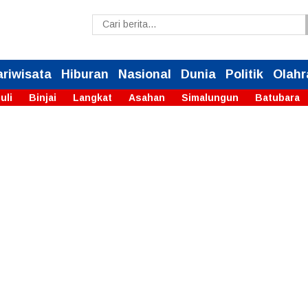
ariwisata
Hiburan
Nasional
Dunia
Politik
Olahr
uli
Binjai
Langkat
Asahan
Simalungun
Batubara