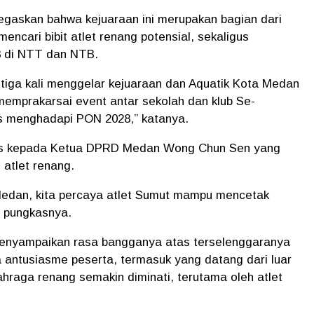
egaskan bahwa kejuaraan ini merupakan bagian dari
mencari bibit atlet renang potensial, sekaligus
8 di NTT dan NTB.
h tiga kali menggelar kejuaraan dan Aquatik Kota Medan
i memprakarsai event antar sekolah dan klub Se-
is menghadapi PON 2028,” katanya.
sus kepada Ketua DPRD Medan Wong Chun Sen yang
 atlet renang.
dan, kita percaya atlet Sumut mampu mencetak
” pungkasnya.
menyampaikan rasa bangganya atas terselenggaranya
nya antusiasme peserta, termasuk yang datang dari luar
lahraga renang semakin diminati, terutama oleh atlet