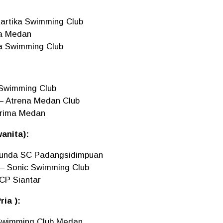
artika Swimming Club
ma Medan
ka Swimming Club
 Swimming Club
 – Atrena Medan Club
 Prima Medan
anita):
 Bunda SC Padangsidimpuan
 – Sonic Swimming Club
SCP Siantar
ia ):
 Swimming Club Medan