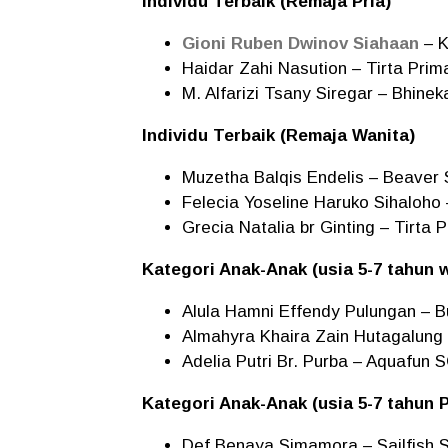
Individu Terbaik (Remaja Pria)
Gioni Ruben Dwinov Siahaan
– K
Haidar Zahi Nasution – Tirta Pri
M. Alfarizi Tsany Siregar – Bhine
Individu Terbaik (Remaja Wanita)
Muzetha Balqis Endelis – Beaver
Felecia Yoseline Haruko Sihaloho
Grecia Natalia br Ginting – Tirta
Kategori Anak-Anak (usia 5-7 tahun w
Alula Hamni Effendy Pulungan –
Almahyra Khaira Zain Hutagalung
Adelia Putri Br. Purba – Aquafun 
Kategori Anak-Anak (usia 5-7 tahun Pr
Def Benaya Simamora – Sailfish