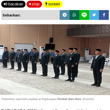
bacakan
stop
screen
Sebarkan:
Pelantikan sejumlah pejabat di lingkungan
Pemkab Batu Bara
. (foto/ist)