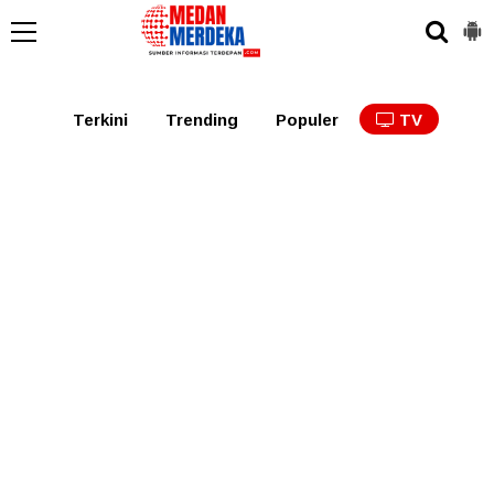
Medan
Tabagsel
Tapanuli
Binjai
Langkat
Asaha
Terkini
Trending
Populer
TV