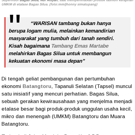
Supervisor
Bagas Silua
,
Nur Aisyah
, saat memperlihatkan produk fashion kerajinan
UMKM di etalase Bagas Silua. (foto:mm/jhonny simatupang)
“WARISAN tambang bukan hanya
berupa logam mulia, melainkan kemandirian
masyarakat yang tumbuh dari tanah sendiri.
Kisah bagaimana
Tambang Emas Martabe
melahirkan Bagas Silua untuk membangun
kekuatan ekonomi masa depan”
Di tengah geliat pembangunan dan pertumbuhan
ekonomi
Batangtoru
, Tapanuli Selatan (Tapsel) muncul
satu inisiatif yang mencuri perhatian. Bagas Silua,
sebuah gerakan kewirausahaan yang menjelma menjadi
etalase besar bagi produk-produk unggulan usaha kecil,
mikro dan menengah (UMKM) Batangtoru dan Muara
Batangtoru.