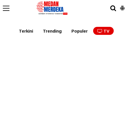
Medan
Tabagsel
Tapanuli
Binjai
Langkat
Asaha
Terkini
Trending
Populer
TV