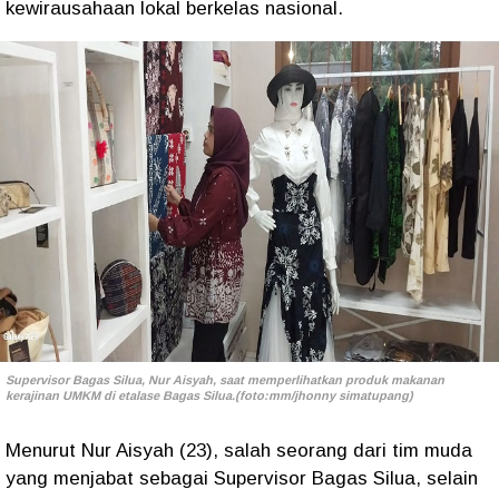
kewirausahaan lokal berkelas nasional.
Supervisor Bagas Silua, Nur Aisyah, saat memperlihatkan produk makanan
kerajinan UMKM di etalase Bagas Silua.(foto:mm/jhonny simatupang)
Menurut Nur Aisyah (23), salah seorang dari tim muda
yang menjabat sebagai Supervisor Bagas Silua, selain