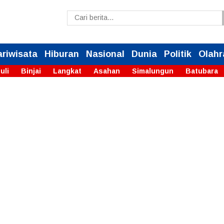
ariwisata
Hiburan
Nasional
Dunia
Politik
Olahr
uli
Binjai
Langkat
Asahan
Simalungun
Batubara