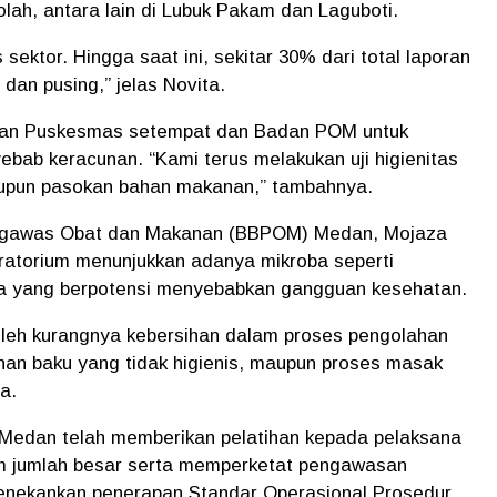
kolah, antara lain di Lubuk Pakam dan Laguboti.
 sektor. Hingga saat ini, sekitar 30% dari total laporan
dan pusing,” jelas Novita.
ngan Puskesmas setempat dan Badan POM untuk
ebab keracunan. “Kami terus melakukan uji higienitas
upun pasokan bahan makanan,” tambahnya.
Pengawas Obat dan Makanan (BBPOM) Medan, Mojaza
boratorium menunjukkan adanya mikroba seperti
ella yang berpotensi menyebabkan gangguan kesehatan.
leh kurangnya kebersihan dalam proses pengolahan
han baku yang tidak higienis, maupun proses masak
a.
edan telah memberikan pelatihan kepada pelaksana
 jumlah besar serta memperketat pengawasan
enekankan penerapan Standar Operasional Prosedur