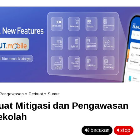
Pengawasan
»
Perkuat
»
Sumut
at Mitigasi dan Pengawasan
ekolah
bacakan
stop