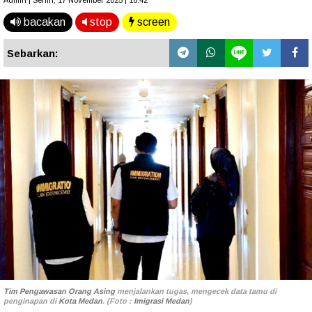
Admin | Senin, 17 November 2025 | 18.42
bacakan
stop
screen
Sebarkan:
Tim Pengawasan Orang Asing
menjalankan tugas, mengecek data tamu di
penginapan di
Kota Medan
. (Foto :
Imigrasi Medan
)