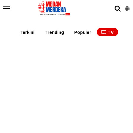
Medan
Tabagsel
Tapanuli
Binjai
Langkat
Asaha
Terkini
Trending
Populer
TV