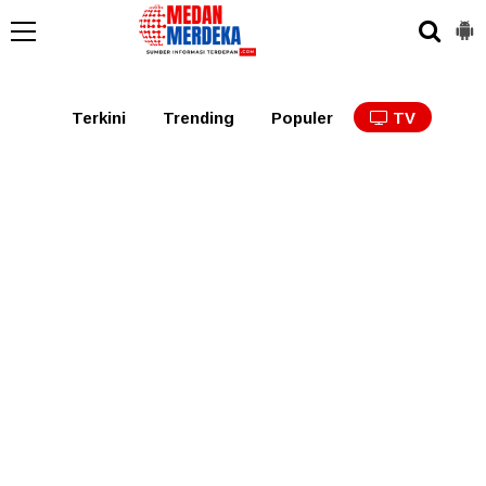
Medan
Tabagsel
Tapanuli
Binjai
Langkat
Asaha
Terkini
Trending
Populer
TV