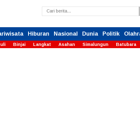
ariwisata
Hiburan
Nasional
Dunia
Politik
Olahr
uli
Binjai
Langkat
Asahan
Simalungun
Batubara