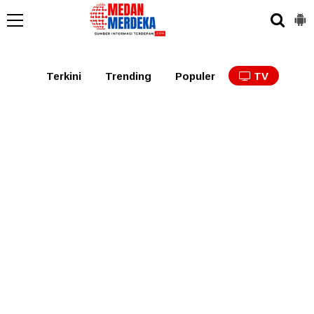
Medan
Tabagsel
Tapanuli
Binjai
Langkat
Asaha
Terkini
Trending
Populer
TV