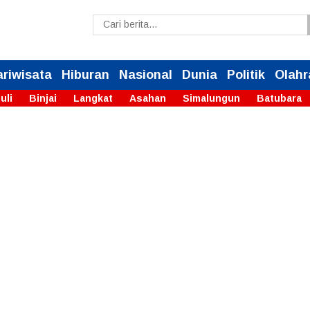
ariwisata
Hiburan
Nasional
Dunia
Politik
Olahr
uli
Binjai
Langkat
Asahan
Simalungun
Batubara