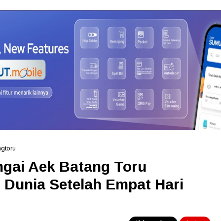
gtoru
ngai Aek Batang Toru
 Dunia Setelah Empat Hari