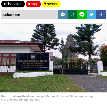
bacakan
stop
screen
Sebarkan:
Kantor cabang Kejaksaan negeri Tapanuli Utara di Siborongborong,
(foto:mm/Abednego Manalu)