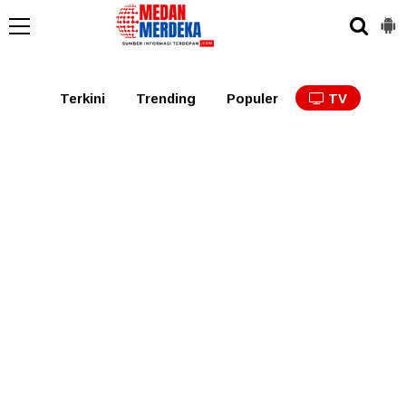
Medan
Tabagsel
Tapanuli
Binjai
Langkat
Asaha
Terkini
Trending
Populer
TV