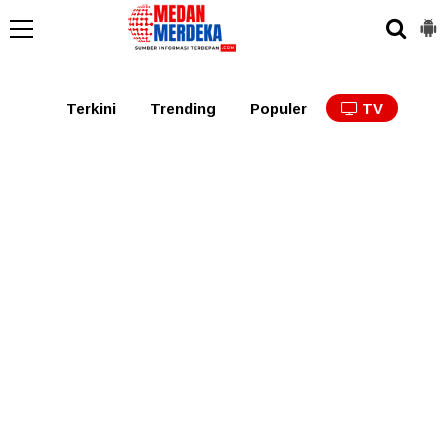
Medan
Tabagsel
Tapanuli
Binjai
Langkat
Asaha
Terkini
Trending
Populer
TV