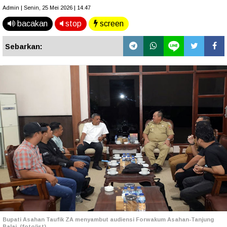
Admin | Senin, 25 Mei 2026 | 14.47
bacakan
stop
screen
Sebarkan:
Bupati Asahan Taufik ZA menyambut audiensi Forwakum Asahan-Tanjung
Balai. (foto/ist)