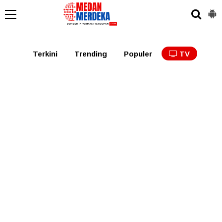
Medan
Tabagsel
Tapanuli
Binjai
Langkat
Asaha
Terkini
Trending
Populer
TV