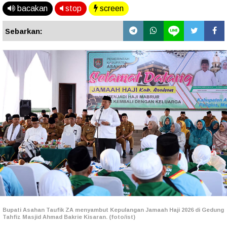
bacakan
stop
screen
Sebarkan:
Bupati Asahan Taufik ZA menyambut Kepulangan Jamaah Haji 2026 di
Gedung
Tahfiz Masjid Ahmad Bakrie Kisaran. (foto/ist)